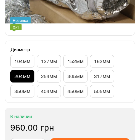
Новинка
Хит
Диаметр
104мм
127мм
152мм
162мм
204мм
254мм
305мм
317мм
350мм
404мм
450мм
505мм
В наличии
960.00 грн