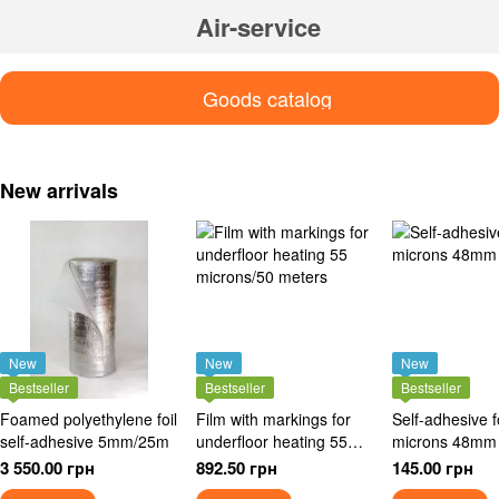
Air-service
Goods catalog
New arrivals
New
New
New
Bestseller
Bestseller
Bestseller
Foamed polyethylene foil
Film with markings for
Self-adhesive f
self-adhesive 5mm/25m
underfloor heating 55
microns 48mm
microns/50 meters
3 550.00 грн
892.50 грн
145.00 грн