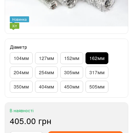
Новинка
Хіт
Діаметр
104мм
127мм
152мм
162мм
204мм
254мм
305мм
317мм
350мм
404мм
450мм
505мм
В наявності
405.00 грн