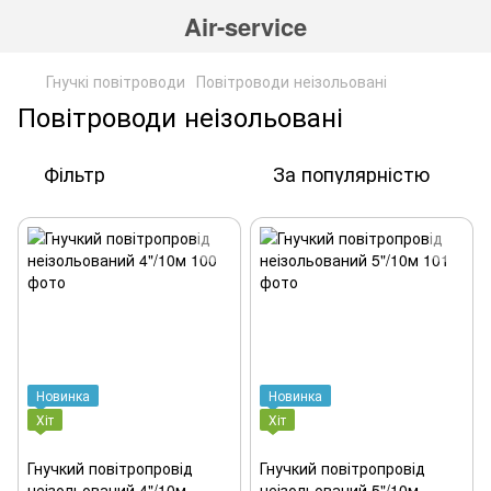
Air-service
Гнучкі повітроводи
Повітроводи неізольовані
Повітроводи неізольовані
Фільтр
За популярністю
Новинка
Новинка
Хіт
Хіт
Гнучкий повітропровід
Гнучкий повітропровід
неізольований 4"/10м
неізольований 5"/10м