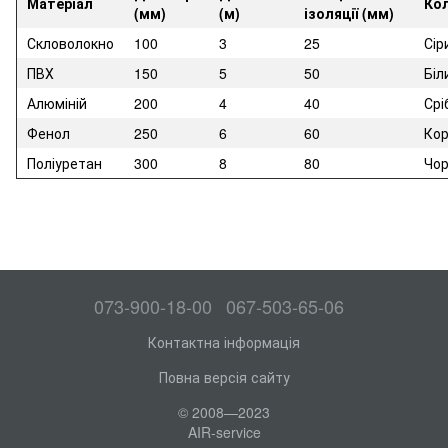
Матеріал
Кол
(мм)
(м)
ізоляції (мм)
Скловолокно
100
3
25
Сір
ПВХ
150
5
50
Біл
Алюміній
200
4
40
Срі
Фенол
250
6
60
Ко
Поліуретан
300
8
80
Чо
073-900-18-00
067-503-65-06
Контактна інформація
Повна версія сайту
© 2008—2023
AIR-service