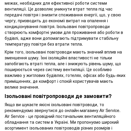
межах, необхідних для ефективної роботи системи
вентиляції. Це дозволяє уникнути втрат тепла під час
передачі повітря і знизити споживання енергії, що, у свою
чергу, призводить до економії витрат на опалення і
кондиціонування повітря. Ізольовані повітропроводи
створюють комфортні умови для проживання або роботи в
будівлі, адже вони допомагають підтримувати стабільну
температуру повітря без втрати тепла.
Крім того, ізольовані повітроводи мають значний вплив на
зменшення шуму. Їхні ізоляційні властивості не тільки
запобігають втраті тепла, але і знижують рівень шуму, що
поширюється через систему вентиляції. Це особливо
важливо у житлових будівлях, готелях, офісах або будь-яких
приміщеннях, де комфорт і спокій користувачів мають
велике значення.
Ізольовані повітропроводи де замовити?
Якщо ви шукаєте якісні ізольовані повітроводи, то
рекомендуємо звернутися до онлайн-магазину Air Service.
Air Service - це провідний постачальник вентиляційного
обладнання та систем в Україні. Ми пропонуємо широкий
асортимент ізольованих повітроводів різних розмірів і