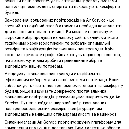
оскільки вони забезпечують оптимальну роботу системи
вентиляції, економлять енергію та покращують комфорт в
будівлі.
Замовлення ізольованих повітроводів на Air Service - це
зручний та надійний спосіб отримати необхідні компоненти
для вашої системи вентиляції. Ви можете переглянути
широкий вибір продукції на нашому сайті, ознайомитися з
технічними характеристиками та вибрати оптимальні
розміри та конфігурацію ізольованих повітроводів. Крім
того, ви отримаєте професійну консультацію від експертів,
які допоможуть вам зробити правильний вибір та
відповідати вашим потребам.
У підсумку, ізольовані повітроводи є надійним та
ефективним вибором для вашої системи вентиляції. Вони
забезпечують якість повітря, економію енергії та комфорт у
будівлі. Якщо ви шукаєте довіреного постачальника
ізольованих повітроводів, рекомендуємо звернутися до Air
Service. Тут ви знайдете широкий вибір ізольованих
повітропроводів різних розмірів і конфігурацій, які
відповідають найвищим стандартам якості та надійності.
Онлайн-магазин Air Service пропонує зручну платформу для
замовлення продукції з доставкою. Вам достатньо обрати