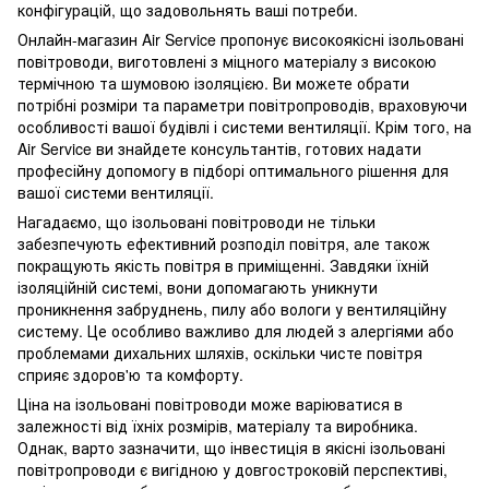
конфігурацій, що задовольнять ваші потреби.
Онлайн-магазин Air Service пропонує високоякісні ізольовані
повітроводи, виготовлені з міцного матеріалу з високою
термічною та шумовою ізоляцією. Ви можете обрати
потрібні розміри та параметри повітропроводів, враховуючи
особливості вашої будівлі і системи вентиляції. Крім того, на
Air Service ви знайдете консультантів, готових надати
професійну допомогу в підборі оптимального рішення для
вашої системи вентиляції.
Нагадаємо, що ізольовані повітроводи не тільки
забезпечують ефективний розподіл повітря, але також
покращують якість повітря в приміщенні. Завдяки їхній
ізоляційній системі, вони допомагають уникнути
проникнення забруднень, пилу або вологи у вентиляційну
систему. Це особливо важливо для людей з алергіями або
проблемами дихальних шляхів, оскільки чисте повітря
сприяє здоров'ю та комфорту.
Ціна на ізольовані повітроводи може варіюватися в
залежності від їхніх розмірів, матеріалу та виробника.
Однак, варто зазначити, що інвестиція в якісні ізольовані
повітропроводи є вигідною у довгостроковій перспективі,