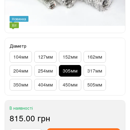
Новинка
Хіт
Діаметр
104мм
127мм
152мм
162мм
204мм
254мм
305мм
317мм
350мм
404мм
450мм
505мм
В наявності
815.00 грн