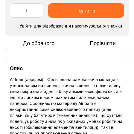
Купити
Увійти
для відображення накопичувальної знижки
%
До обраного
Порівняти
Опис
Airfoam(аерфом) - Фольгована самоклеюча ізоляція є
утеплювачем на основі фізично спіненого поліетилену,
який покритий з одного боку алюмінієвою фольгою, а з
іншого липким шаром, закритим силіконізованим
папером. Особливістю матеріалу Airfoam є
використання саме силіконізованого паперу (а не
плівки, як у багатьох вітчизняних аналогів), що суттєво
полегшує роботу з ним як у складних умовах роботи на
висоті (обклеювання елементів вентиляції), так і в
простих, як-от проклеювання стіни за