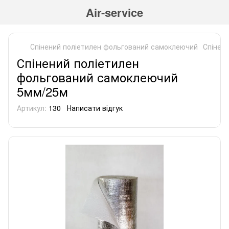
Air-service
Спінений поліетилен фольгований самоклеючий
Спінен
Спінений поліетилен
фольгований самоклеючий
5мм/25м
Артикул:
130
Написати відгук