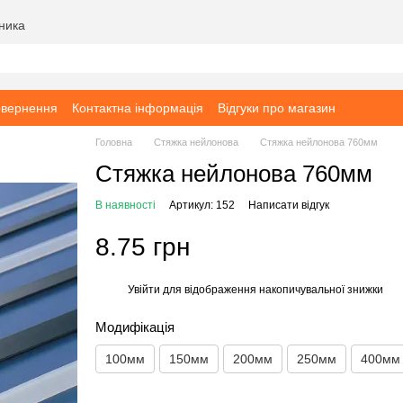
бника
овернення
Контактна інформація
Відгуки про магазин
Головна
Стяжка нейлонова
Стяжка нейлонова 760мм
Стяжка нейлонова 760мм
В наявності
Артикул: 152
Написати відгук
8.75 грн
Увійти
для відображення накопичувальної знижки
%
Модифікація
100мм
150мм
200мм
250мм
400мм