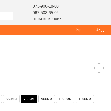
073-900-18-00
067-503-65-06
Передзвонити вам?
Вхід
Укр
550мм
760мм
900мм
1020мм
1200мм